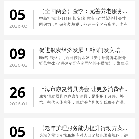
05
（全国两会）金李：完善养老服务体系 让政策制定更有温度
中新社深圳3月1日电 (记者 索有为)“希望全社会共
同努力，打破年龄歧视，营造一个老有所养、老有
2026-03
所为、老有所乐的和谐社会。”全国政协委员、九三
学社中央委员、南方科技大学副校长金李日前接受
中新社记者采访时说，“让每一位老人都能心安理得
09
地享受晚年，这是我们共同的愿景，也是文明社会
促进银发经济发展！8部门发文培育养老服务经营主体
的标尺。”
民政部等8部门近日联合印发《关于培育养老服务
经营主体 促进银发经济发展的若干措施》，聚焦品
2026-02
牌化建设、供需平台搭建、发展环境优化等方面，
出台14项具体举措，进一步培育养老服务经营主
体、促进银发经济发展。
26
上海市康复器具协会 让更多消费者用得起用得上康复辅具
康复辅助器具也称康复辅具，是指用于改善、补
偿、替代人体功能，辅助治疗和预防残疾的产品。
2026-01
民政部数据显示，截至2024年年底，我国60周岁及
以上老年人口达3.1亿人、残疾人达8500多万人，
是世界上对康复辅具需求人数最多、市场潜力最大
05
的国家。然而，受消费观念、购买能力等因素影
《老年护理服务能力提升行动方案》解读
响，相当一部分有需求的群体尚未用上康复辅具。
为深入贯彻实施积极应对人口老龄化国家战略，进