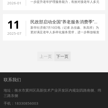
一步提升老年护理服务能力，有效对接老年人多元
2026-01
化、差异化护理服务需求，在全面梳理老年护理服
务现状与发展需求、深入分析有关问题的基础上，
国家卫生健康委会同有关部门研究制定了《老年护
11
理服务能力提升行动方案》（以下简称《行动方
民政部启动全国“养老服务消费季”活动
案》）。
新华社济南7月10日电（记者 丛佳鑫、朱高祥）为
更好满足老年人多样化服务需求，进一步释放银发
2025-07
消费潜力，民政部联合商务部10日在山东省青岛市
启动全国“养老服务消费季”活动，活动将持续至今
年12月，主题为“惠老助老、品质生活”。
上一页
下一页
联系我们
地址：衡水市冀州区高新技术产业开发区内规划四路南侧、纬
三路东侧
手机：18330856003