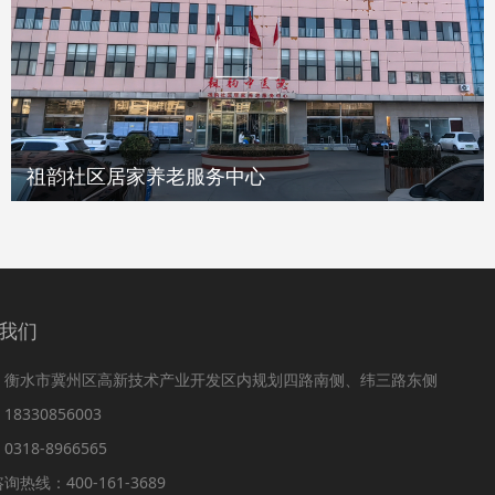
祖韵社区居家养老服务中心
我们
：衡水市冀州区高新技术产业开发区内规划四路南侧、纬三路东侧
8330856003
318-8966565
询热线：400-161-3689