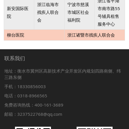
浙江省平湖
浙江临海市
宁波市慈溪
新安国际医
市南市路55
残疾人联合
市城区社会
院
号辅具租售
会
福利院
服务中心
柳台医院
浙江诸暨市残疾人联合会
联系我们
地址：衡水市冀州区高新技术产业开发区内规划四路南侧、纬
三路东侧
手机：18330856003
电话：0318-8966565
免费咨询热线：400-161-3689
邮箱：3237522768@qq.com