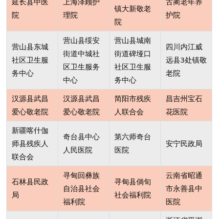
延长县中医
上海泽顾护
古蔺老年养
镇大新敬老
院
理院
护院
院
营山县绥安
营山县城南
营山县东城
四川内江威
街道中城社
街道碑垭口
社区卫生服
远县3处镇敬
区卫生服务
社区卫生服
务中心
老院
中心
务中心
汉源县武昌
汉源县武昌
简阳市残疾
昌吉州宝石
爱心敬老院
爱心敬老院
人联合会
花医院
新疆喀什伽
奇台县中心
第六师奇台
师县残疾人
安宁民政局
人民医院
医院
联合会
寻甸回彝族
云南省昭通
石林县民政
寻甸县倘旬
自治县社会
市永善县中
局
社会福利院
福利院
医院