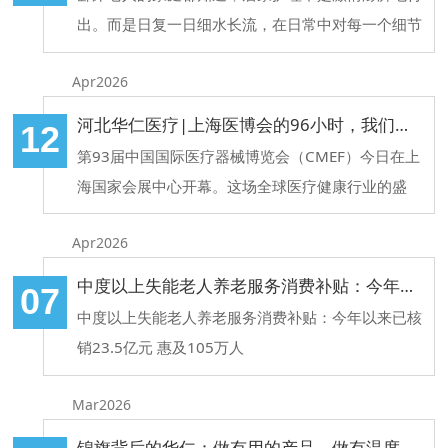
出。而是日复一日细水长流，在日常中对每一个细节
的把控。曾经撑起这家的老人突然倒下，很多儿女家
Apr2026
属都无所适从，有些病急乱投医，常常费力不讨好。
河北华仁医疗|上海医博会的96小时，我们收获了信任和感动
12
第93届中国国际医疗器械博览会（CMEF）今日在上
海国家会展中心开幕。这场全球医疗健康行业的盛
会，汇聚了来自20多个国家和地区的近5000家品牌
Apr2026
企业。河北华仁医疗带着满满诚意前去赴展。
中度以上失能老人养老服务消费补贴：今年以来已核销23.5亿元 惠及105万人
07
中度以上失能老人养老服务消费补贴：今年以来已核
销23.5亿元 惠及105万人
Mar2026
锦旗背后的华仁：做有用的产品，做有温度的服务