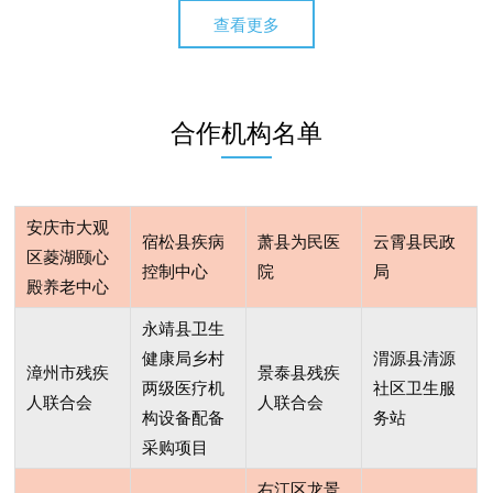
查看更多
进银发经济发展。
合作机构名单
安庆市大观
宿松县疾病
萧县为民医
云霄县民政
区菱湖颐心
控制中心
院
局
殿养老中心
永靖县卫生
健康局乡村
渭源县清源
漳州市残疾
景泰县残疾
两级医疗机
社区卫生服
人联合会
人联合会
构设备配备
务站
采购项目
右江区龙景