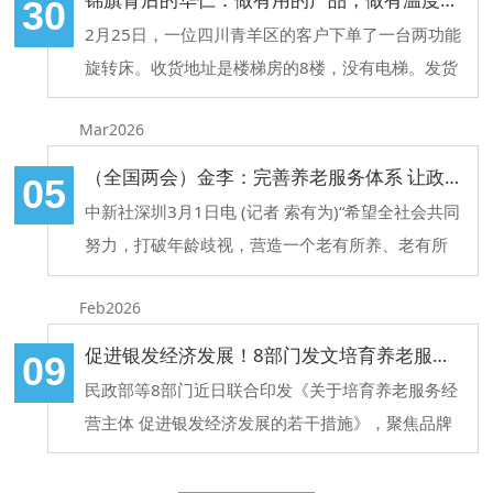
30
2月25日，一位四川青羊区的客户下单了一台两功能
旋转床。收货地址是楼梯房的8楼，没有电梯。发货
前，我特意嘱咐快递，并按标准支付了上楼费。这时
Mar2026
候我以为一切都没问题了，殊不知只是个开端。
（全国两会）金李：完善养老服务体系 让政策制定更有温度
05
中新社深圳3月1日电 (记者 索有为)“希望全社会共同
努力，打破年龄歧视，营造一个老有所养、老有所
为、老有所乐的和谐社会。”全国政协委员、九三学
Feb2026
社中央委员、南方科技大学副校长金李日前接受中新
社记者采访时说，“让每一位老人都能心安理得地享
促进银发经济发展！8部门发文培育养老服务经营主体
09
受晚年，这是我们共同的愿景，也是文明社会的标
民政部等8部门近日联合印发《关于培育养老服务经
尺。”
营主体 促进银发经济发展的若干措施》，聚焦品牌
化建设、供需平台搭建、发展环境优化等方面，出台
14项具体举措，进一步培育养老服务经营主体、促