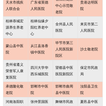
天水市残疾
广东省英德
贵港达明医
中心示范敬
人联合会
人民医院
院
老院
桂林恭城宏
桂林仙缘夕
全州县人民
来宾市第二
源养生养老
阳红养老中
医院
人民医院
中心
心
毕节市第三
蒙山县中医
从江县洛香
人民医院新
沙土敬老院
院
镇中医院
院区
贵州省遵义
四川大学华
望都县中医
保定市民政
荣誉军人康
西乐城医院
医院新院区
局
复医院
承德隆化敬
邯郸市中医
邯郸市曲周
汝阳县卫生
老院
院
县中医院
院
河南洛阳职
张仲景国医
舞钢市民政
夏邑县中医