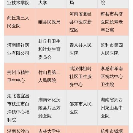
业技术学院
大学
局
院
河南省夏邑
辉县市共济
商丘第三人
睢县民政局
县中医院新
医院长寿老
民医院
院区
年公寓
封丘县卫生
河南隆祥药
泰来县人民
监利市第四
和计划生育
业有限公司
医院
人民医院
委员会
武汉佛祖岭
孝感市孝南
荆州市精神
竹山县第二
社区卫生服
区祝站中心
卫生中心
人民医院
务中心
卫生院
湖北省宜昌
湖南怀化沅
湖南省湘西
市枝江市白
邵东市人民
陵县片区方
州龙山县中
洋镇中心福
医院
舱医院
医院
利院
湖南长沙市
吉林大学中
杭州市钱塘