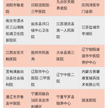
九台区失能
浏阳市敬老
日联谊医院-
区同泽医学
养老院
院
三甲医院
门诊部
南京市溧水
如东县洋口
江苏泗洪县
区三山湖路
江苏盐城市
镇中心卫生
第一人民医
拓塘卫生院
亭湖区
院
院
新院区
辽宁朝阳凌
江西吉安方
抚州市民政
大余县第三
源市中医院
舱医院
局
医院
养护中心
宽甸满族自
辽阳市中心
内蒙古善馨
辽宁中医二
治县社会福
医院-三甲医
康复辅具技
院
利院
院
术有限公司
宁夏回族自
通辽市开鲁
宁夏平罗县
治区吴忠市
国龙医院
县中医院
颐养中心
利通区